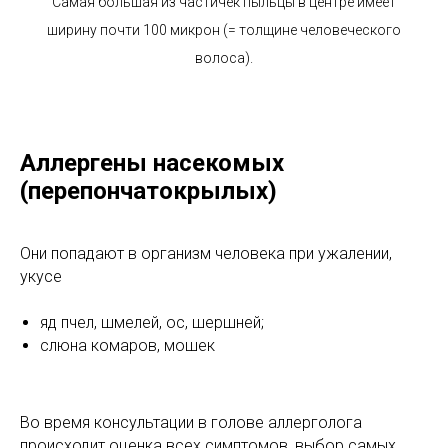
Самая большая из частичек пыльцы в центре имеет
ширину почти 100 микрон (= толщине человеческого
волоса).
Аллергены насекомых
(перепончатокрылых)
Они попадают в организм человека при ужалении,
укусе
яд пчел, шмелей, ос, шершней;
слюна комаров, мошек
Во время консультации в голове аллерголога
происходит оценка всех симптомов, выбор самых